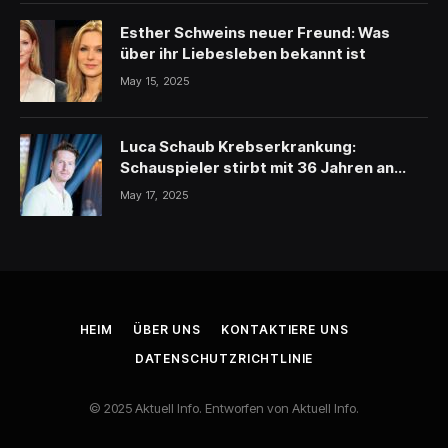
Esther Schweins neuer Freund: Was
über ihr Liebesleben bekannt ist
May 15, 2025
Luca Schaub Krebserkrankung:
Schauspieler stirbt mit 36 Jahren an
schwerer Krankheit
May 17, 2025
HEIM
ÜBER UNS
KONTAKTIERE UNS
DATENSCHUTZRICHTLINIE
© 2025 Aktuell Info. Entworfen von Aktuell Info.