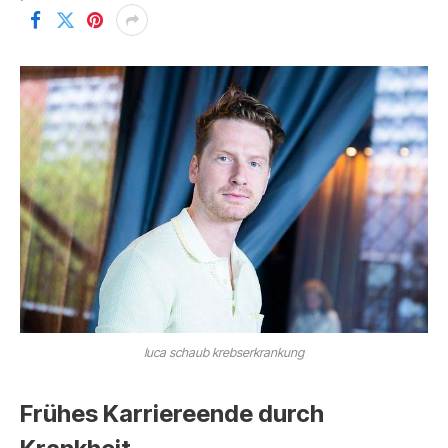
luca schaub krebserkrankung
Frühes Karriereende durch