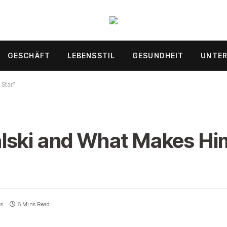
GESCHÄFT
LEBENSSTIL
GESUNDHEIT
UNTE
 Star?
lski and What Makes Him
ts
6 Mins Read