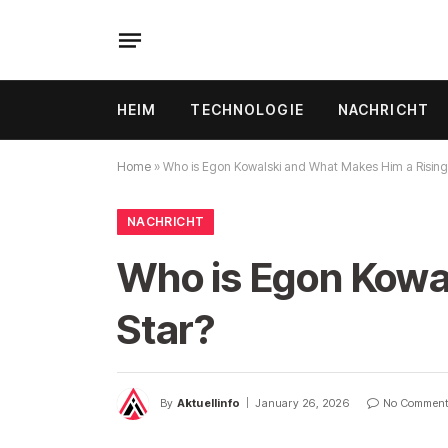
HEIM
TECHNOLOGIE
NACHRICHT
Home
»
Who is Egon Kowalski and What Makes Him a Rising
NACHRICHT
Who is Egon Kowa
Star?
By
Aktuellinfo
January 26, 2026
No Commen