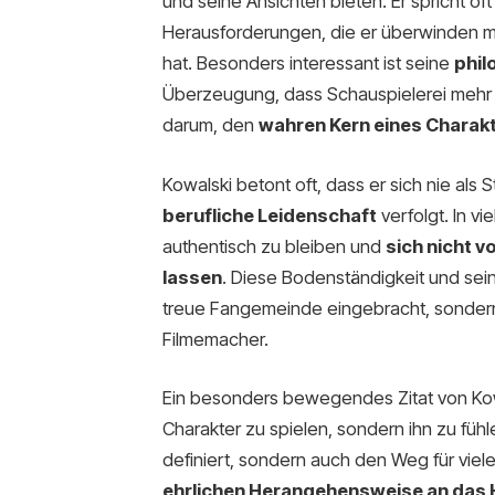
und seine Ansichten bieten. Er spricht of
Herausforderungen, die er überwinden m
hat. Besonders interessant ist seine
phil
Überzeugung, dass Schauspielerei mehr is
darum, den
wahren Kern eines Charak
Kowalski betont oft, dass er sich nie als 
berufliche Leidenschaft
verfolgt. In vie
authentisch zu bleiben und
sich nicht 
lassen
. Diese Bodenständigkeit und sei
treue Fangemeinde eingebracht, sondern
Filmemacher.
Ein besonders bewegendes Zitat von Kowal
Charakter zu spielen, sondern ihn zu fühle
definiert, sondern auch den Weg für viel
ehrlichen Herangehensweise an das