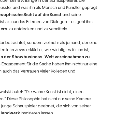
t über seine Anfänge in der Schauspielerei, die
usste, und was ihn als Mensch und Künstler geprägt
osophische Sicht auf die Kunst
und seine
t als nur das Erlernen von Dialogen – es geht ihm
ters
zu entdecken und zu vermitteln.
Star betrachtet, sondern vielmehr als jemand, der eine
len Interviews erklärt er, wie wichtig es für ihn ist,
von der Showbusiness-Welt vereinnahmen zu
n Engagement für die Sache haben ihm nicht nur eine
 auch das Vertrauen vieler Kollegen und
ski lautet: “Die wahre Kunst ist nicht, einen
n.” Diese Philosophie hat nicht nur seine Karriere
e junge Schauspieler geebnet, die sich von seiner
 Handwerk
inspirieren lassen.