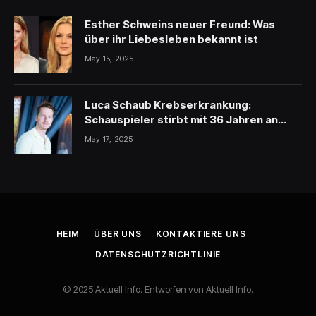
Esther Schweins neuer Freund: Was
über ihr Liebesleben bekannt ist
May 15, 2025
Luca Schaub Krebserkrankung:
Schauspieler stirbt mit 36 Jahren an
schwerer Krankheit
May 17, 2025
HEIM
ÜBER UNS
KONTAKTIERE UNS
DATENSCHUTZRICHTLINIE
© 2025 Aktuell Info. Entworfen von Aktuell Info.