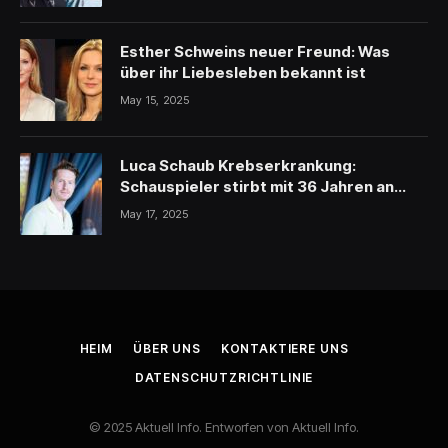
Esther Schweins neuer Freund: Was
über ihr Liebesleben bekannt ist
May 15, 2025
Luca Schaub Krebserkrankung:
Schauspieler stirbt mit 36 Jahren an
schwerer Krankheit
May 17, 2025
HEIM
ÜBER UNS
KONTAKTIERE UNS
DATENSCHUTZRICHTLINIE
© 2025 Aktuell Info. Entworfen von Aktuell Info.