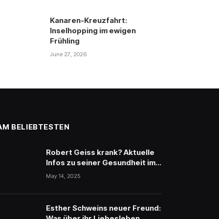
Kanaren-Kreuzfahrt:
Inselhopping im ewigen
Frühling
June 27, 2026
AM BELIEBTESTEN
Robert Geiss krank? Aktuelle
Infos zu seiner Gesundheit im
Überblick
May 14, 2025
Esther Schweins neuer Freund:
Was über ihr Liebesleben