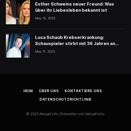
Esther Schweins neuer Freund: Was
über ihr Liebesleben bekannt ist
May 15, 2025
Luca Schaub Krebserkrankung:
Schauspieler stirbt mit 36 Jahren an
schwerer Krankheit
May 17, 2025
HEIM
ÜBER UNS
KONTAKTIERE UNS
DATENSCHUTZRICHTLINIE
© 2025 Aktuell Info. Entworfen von Aktuell Info.