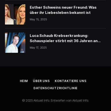
Esther Schweins neuer Freund: Was
über ihr Liebesleben bekannt ist
May 15, 2025
Luca Schaub Krebserkrankung:
Schauspieler stirbt mit 36 Jahren an
schwerer Krankheit
May 17, 2025
HEIM
ÜBER UNS
KONTAKTIERE UNS
DATENSCHUTZRICHTLINIE
© 2025 Aktuell Info. Entworfen von Aktuell Info.