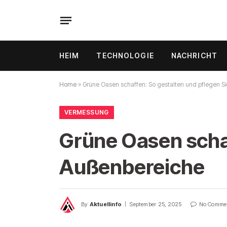
HEIM
TECHNOLOGIE
NACHRICHT
Home
»
Grüne Oasen schaffen: So gestalten und pflegen Si
VERMESSUNG
Grüne Oasen schaf
Außenbereiche
By
Aktuellinfo
September 25, 2025
No Comme