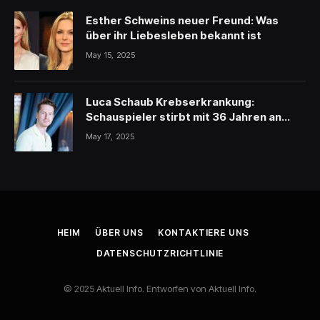
Esther Schweins neuer Freund: Was
über ihr Liebesleben bekannt ist
May 15, 2025
Luca Schaub Krebserkrankung:
Schauspieler stirbt mit 36 Jahren an
schwerer Krankheit
May 17, 2025
HEIM
ÜBER UNS
KONTAKTIERE UNS
DATENSCHUTZRICHTLINIE
© 2025 Aktuell Info. Entworfen von Aktuell Info.