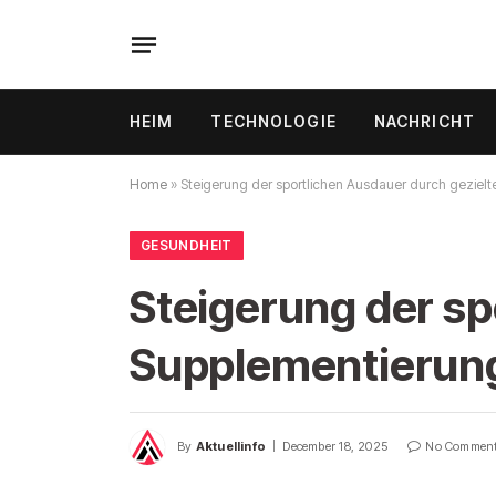
HEIM
TECHNOLOGIE
NACHRICHT
Home
»
Steigerung der sportlichen Ausdauer durch geziel
GESUNDHEIT
Steigerung der sp
Supplementierun
By
Aktuellinfo
December 18, 2025
No Commen