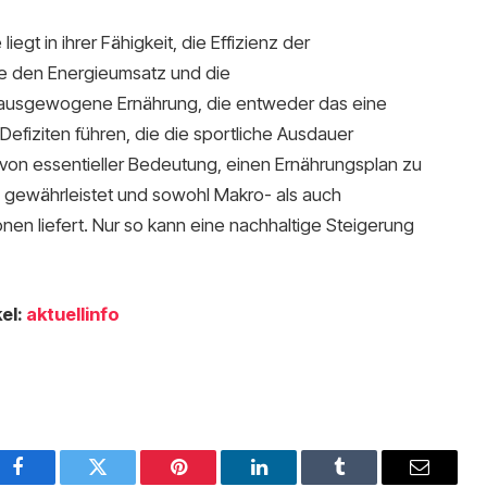
iegt in ihrer Fähigkeit, die Effizienz der
ie den Energieumsatz und die
nausgewogene Ernährung, die entweder das eine
Defiziten führen, die die sportliche Ausdauer
r von essentieller Bedeutung, einen Ernährungsplan zu
 gewährleistet und sowohl Makro- als auch
onen liefert. Nur so kann eine nachhaltige Steigerung
el:
aktuellinfo
Facebook
Twitter
Pinterest
LinkedIn
Tumblr
Email