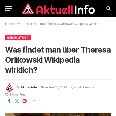
Home
»
Was findet man über Theresa Orlikowski Wikipedia wirklich?
BERÜHMTHEIT
Was findet man über Theresa
Orlikowski Wikipedia
wirklich?
By
Aktuellinfo
November 30, 2025
No Comments
5 Mins Read