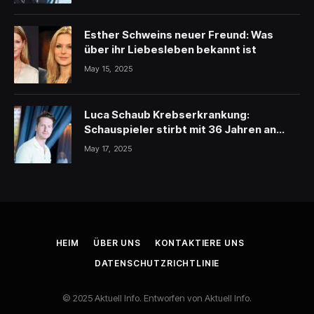
Esther Schweins neuer Freund: Was
über ihr Liebesleben bekannt ist
May 15, 2025
Luca Schaub Krebserkrankung:
Schauspieler stirbt mit 36 Jahren an
schwerer Krankheit
May 17, 2025
HEIM
ÜBER UNS
KONTAKTIERE UNS
DATENSCHUTZRICHTLINIE
© 2025 Aktuell Info. Entworfen von Aktuell Info.