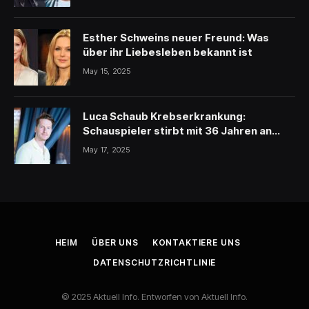
Esther Schweins neuer Freund: Was
über ihr Liebesleben bekannt ist
May 15, 2025
Luca Schaub Krebserkrankung:
Schauspieler stirbt mit 36 Jahren an
schwerer Krankheit
May 17, 2025
HEIM
ÜBER UNS
KONTAKTIERE UNS
DATENSCHUTZRICHTLINIE
© 2025 Aktuell Info. Entworfen von Aktuell Info.